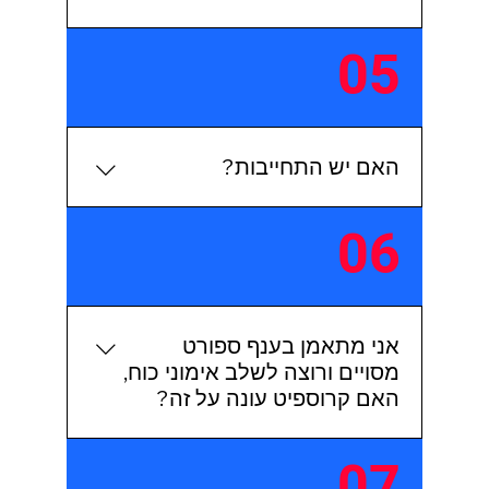
כן
05
האם יש התחייבות?
מה פתאום!! זה לא שנות ה-90 פה
06
🙂
אני מתאמן בענף ספורט
מסויים ורוצה לשלב אימוני כוח,
האם קרוספיט עונה על זה?
בטח! יש לנו את האימוני ה-WOD
07
שמערבים אלמנטים של סיבולת