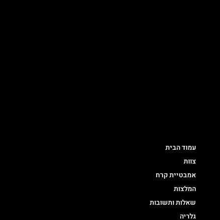
מייל: Nimoscrossfit@gmail.com
עקבו אחרינו
מפת אתר
עמוד הבית
צוות
אמבטיית קרח
המלצות
שאלות ותשובות
גלריה